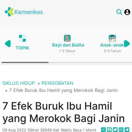
Bayi dan Balita
Anak-anak
TOPIK
< 5 Tahun
5-9 Tahun
SIKLUS HIDUP
PENGOBATAN
7 Efek Buruk Ibu Hamil yang Merokok Bagi Janin
7 Efek Buruk Ibu Hamil
yang Merokok Bagi Janin
Share
Faceboo
Twitte
Wha
T
09 Aug 2022
Dilihat 38949 Kali
Waktu Baca 1 Menit