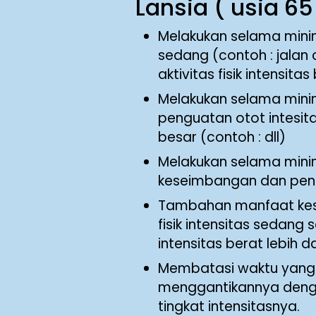
Lansia ( usia 65
Melakukan selama minima
sedang (contoh : jalan
aktivitas fisik intensit
Melakukan selama minima
penguatan otot intesit
besar (contoh : dll)
Melakukan selama minima
keseimbangan dan peng
Tambahan manfaat keseh
fisik intensitas sedang 
intensitas berat lebih d
Membatasi waktu yang d
menggantikannya denga
tingkat intensitasnya.