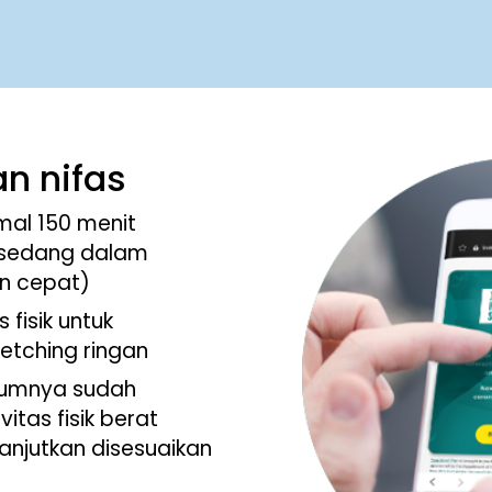
n nifas
mal 150 menit
as sedang dalam
an cepat)
 fisik untuk
etching ringan
lumnya sudah
itas fisik berat
anjutkan disesuaikan