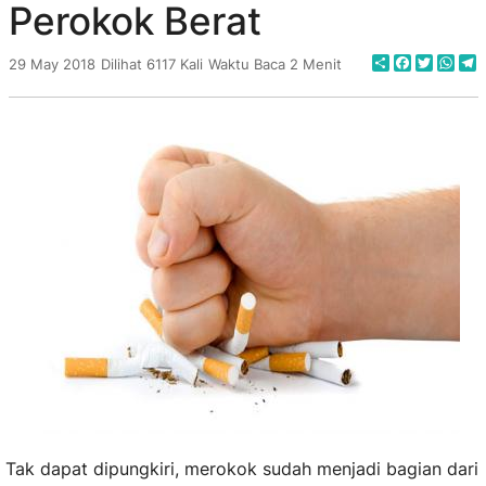
Perokok Berat
Share
Faceboo
Twitte
Wha
T
29 May 2018
Dilihat 6117 Kali
Waktu Baca 2 Menit
Tak dapat dipungkiri, merokok sudah menjadi bagian dari