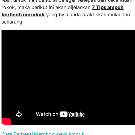
Nah, untuk membantu anda agar terlepas dari kecanduan
rokok, maka berikut ini akan dijelaskan
7 Tips ampuh
berhenti merokok
yang bisa anda praktikkan mulai dari
sekarang.
Cara Berhenti Merokok yang Ampuh