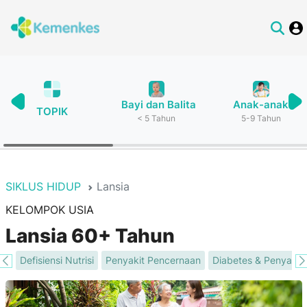
Bayi dan Balita
Anak-anak
TOPIK
< 5 Tahun
5-9 Tahun
SIKLUS HIDUP
Lansia
KELOMPOK USIA
Lansia 60+ Tahun
ma
Defisiensi Nutrisi
Penyakit Pencernaan
Diabetes & Penyakit G