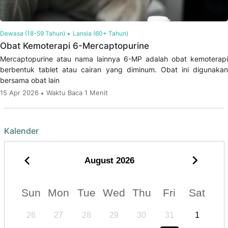
Dewasa (18-59 Tahun)
Lansia (60+ Tahun)
Obat Kemoterapi 6-Mercaptopurine
Mercaptopurine atau nama lainnya 6-MP adalah obat kemoterapi
berbentuk tablet atau cairan yang diminum. Obat ini digunakan
bersama obat lain
15 Apr 2026
Waktu Baca 1 Menit
Kalender
August
2026
Sun
Mon
Tue
Wed
Thu
Fri
Sat
26
27
28
29
30
31
1