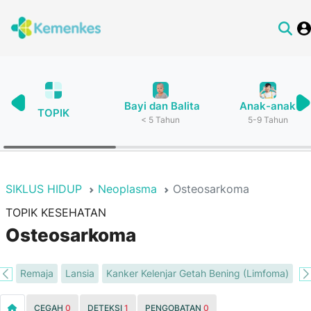
Bayi dan Balita
Anak-anak
TOPIK
< 5 Tahun
5-9 Tahun
SIKLUS HIDUP
Neoplasma
Osteosarkoma
TOPIK KESEHATAN
Osteosarkoma
ma
Remaja
Lansia
Kanker Kelenjar Getah Bening (Limfoma)
Ka
CEGAH
0
DETEKSI
1
PENGOBATAN
0