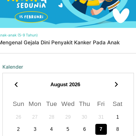
nak-anak (5-9 Tahun)
Mengenal Gejala Dini Penyakit Kanker Pada Anak
Kalender
August
2026
Sun
Mon
Tue
Wed
Thu
Fri
Sat
26
27
28
29
30
31
1
2
3
4
5
6
7
8