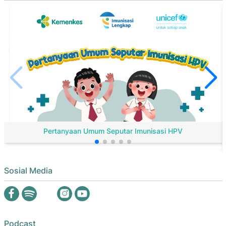
Pertanyaan Umum Seputar Imunisasi HPV
Sosial Media
Podcast