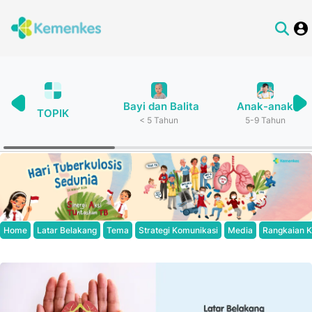
Bayi dan Balita
Anak-anak
TOPIK
< 5 Tahun
5-9 Tahun
Home
Latar Belakang
Tema
Strategi Komunikasi
Media
Rangkaian K