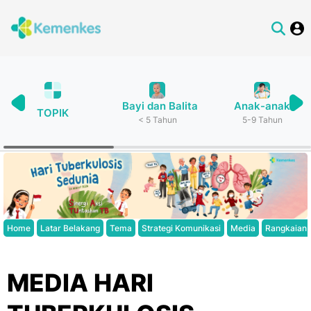
Bayi dan Balita
Anak-anak
TOPIK
< 5 Tahun
5-9 Tahun
Home
Latar Belakang
Tema
Strategi Komunikasi
Media
Rangkaian 
MEDIA HARI