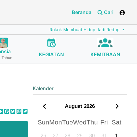
Beranda
Cari
Rokok Membuat Hidup Jadi Redup
Cegah Stunting 
ansia
KEGIATAN
KEMITRAAN
 Tahun
Kalender
August
2026
Share
Facebook
Twitter
WhatsApp
Telegram
Sun
Mon
Tue
Wed
Thu
Fri
Sat
26
27
28
29
30
31
1