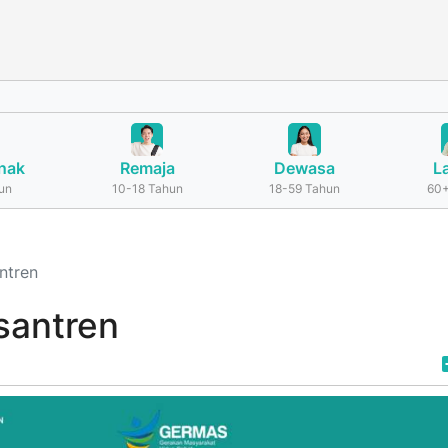
nak
Remaja
Dewasa
L
un
10-18 Tahun
18-59 Tahun
60+
ntren
santren