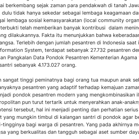
ulai berkembang sejak zaman para pendakwah di tanah Jaw
ak dulu tidak hanya sekedar sebagai lembaga keagamaan d
ai lembaga sosial kemasyarakatan (local community organ
n terbukti telah memberikan banyak kontribusi dalam meni
yang dilakukannya. Fakta itu menunjukkan bahwa keberadaa
ngsa. Terlebih dengan jumlah pesantren di Indonesia saat i
formation System, terdapat sebanyak 27.732 pesantren de
rkan Pangkalan Data Pondok Pesantren Kementerian Agama 
santri sebanyak 4.173.027 orang.
ih sangat tinggi peminatnya bagi orang tua maupun anak se
anyaknya pesantren yang adaptif terhadap kemajuan zama
njadi pondok pesantren modern yang mengkombinasikan 
ropolitan pun turut tertarik untuk menyerahkan anak-anak
nsi tersebut, hal ini menjadi penting dan perhatian serius
 yang mungkin timbul di kalangan santri di pondok agar 
-tingginya bagi warga di pesantren. Yang pada akhirnya m
gsa yang berkualitas dan tangguh sebagai aset sumber day