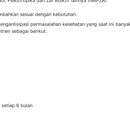
l, Psikotropika dan Zat Adiktif lainnya (NAPZA)
ambahkan sesuai dengan kebutuhan.
gantisipasi permasalahan kesehatan yang saat ini banyak
tren sebagai berikut:
setiap 6 bulan