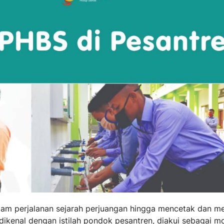
alam perjalanan sejarah perjuangan hingga mencetak dan 
dikenal dengan istilah pondok pesantren, diakui sebagai m