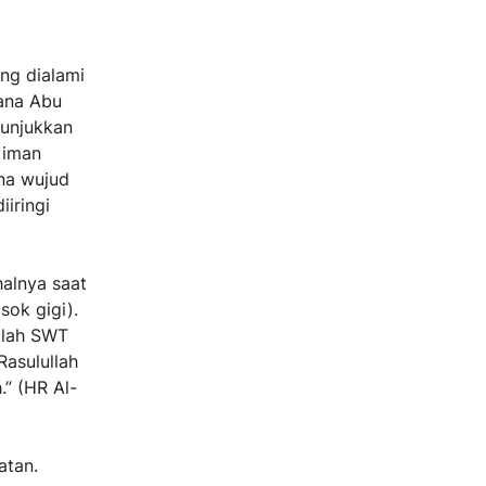
ng dialami
ana Abu
nunjukkan
 iman
ana wujud
iringi
halnya saat
sok gigi).
llah SWT
asulullah
.” (HR Al-
atan.