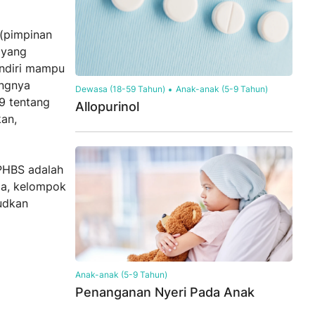
 (pimpinan
 yang
andiri mampu
ingnya
Dewasa (18-59 Tahun)
Anak-anak (5-9 Tahun)
9 tentang
Allopurinol
an,
PHBS adalah
ga, kelompok
udkan
Anak-anak (5-9 Tahun)
Penanganan Nyeri Pada Anak