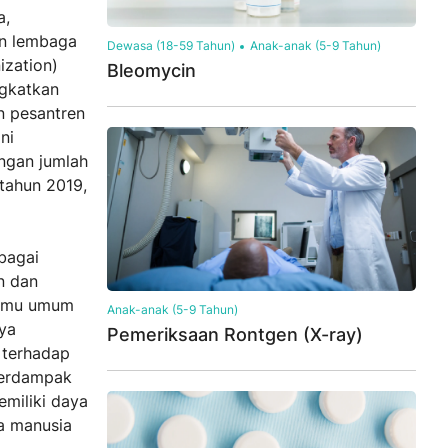
a,
an lembaga
Dewasa (18-59 Tahun)
Anak-anak (5-9 Tahun)
ization)
Bleomycin
ngkatkan
n pesantren
ni
ngan jumlah
tahun 2019,
bagai
n dan
ilmu umum
Anak-anak (5-9 Tahun)
nya
Pemeriksaan Rontgen (X-ray)
 terhadap
berdampak
emiliki daya
a manusia