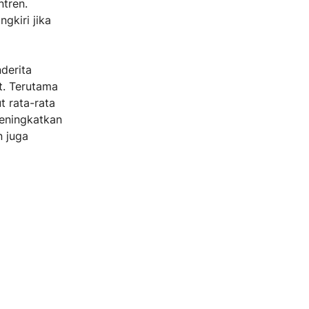
ntren.
gkiri jika
derita
it. Terutama
t rata-rata
meningkatkan
n juga