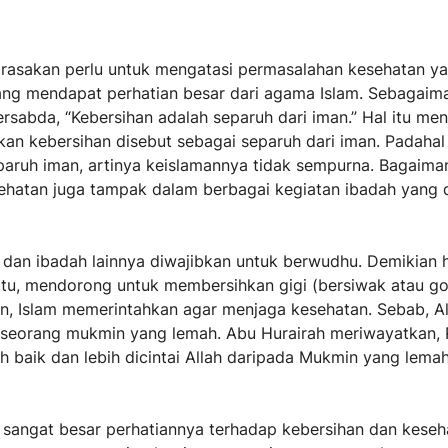
rasakan perlu untuk mengatasi permasalahan kesehatan ya
ang mendapat perhatian besar dari agama Islam. Sebagaim
rsabda, “Kebersihan adalah separuh dari iman.” Hal itu me
an kebersihan disebut sebagai separuh dari iman. Padahal
eparuh iman, artinya keislamannya tidak sempurna. Bagaim
hatan juga tampak dalam berbagai kegiatan ibadah yang di
, dan ibadah lainnya diwajibkan untuk berwudhu. Demikian 
itu, mendorong untuk membersihkan gigi (bersiwak atau go
n, Islam memerintahkan agar menjaga kesehatan. Sebab, A
 seorang mukmin yang lemah. Abu Hurairah meriwayatkan, R
 baik dan lebih dicintai Allah daripada Mukmin yang lemah
 sangat besar perhatiannya terhadap kebersihan dan keseh