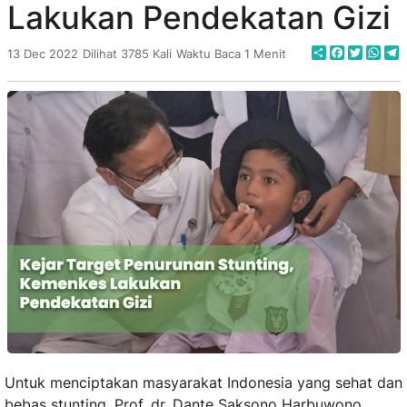
Lakukan Pendekatan Gizi
Share
Faceboo
Twitte
Wha
T
13 Dec 2022
Dilihat 3785 Kali
Waktu Baca 1 Menit
Untuk menciptakan masyarakat Indonesia yang sehat dan
bebas stunting, Prof. dr. Dante Saksono Harbuwono