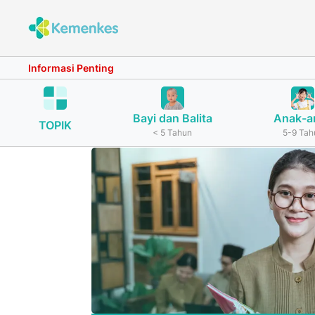
Informasi Penting
Bayi dan Balita
Anak-a
TOPIK
< 5 Tahun
5-9 Tah