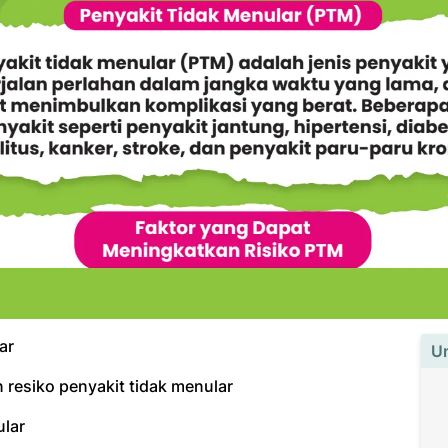
ar
U
 resiko penyakit tidak menular
lar