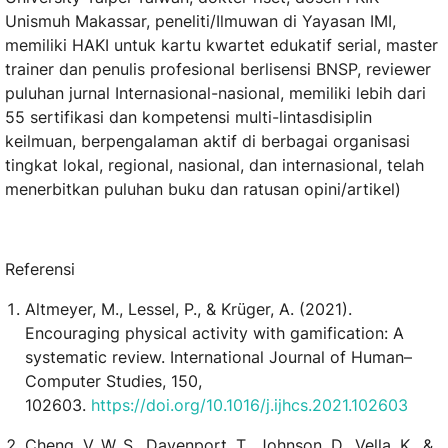
Unismuh Makassar, peneliti/Ilmuwan di Yayasan IMI,
memiliki HAKI untuk kartu kwartet edukatif serial, master
trainer dan penulis profesional berlisensi BNSP, reviewer
puluhan jurnal Internasional-nasional, memiliki lebih dari
55 sertifikasi dan kompetensi multi-lintasdisiplin
keilmuan, berpengalaman aktif di berbagai organisasi
tingkat lokal, regional, nasional, dan internasional, telah
menerbitkan puluhan buku dan ratusan opini/artikel)
Referensi
Altmeyer, M., Lessel, P., & Krüger, A. (2021).
Encouraging physical activity with gamification: A
systematic review. International Journal of Human–
Computer Studies, 150,
102603.
https://doi.org/10.1016/j.ijhcs.2021.102603
Cheng, V. W. S., Davenport, T., Johnson, D., Vella, K., &