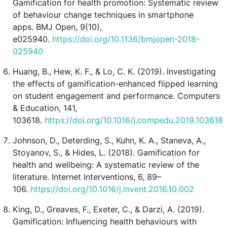
Gamification for health promotion: Systematic review
of behaviour change techniques in smartphone
apps. BMJ Open, 9(10),
e025940.
https://doi.org/10.1136/bmjopen-2018-
025940
Huang, B., Hew, K. F., & Lo, C. K. (2019). Investigating
the effects of gamification-enhanced flipped learning
on student engagement and performance. Computers
& Education, 141,
103618.
https://doi.org/10.1016/j.compedu.2019.103618
Johnson, D., Deterding, S., Kuhn, K. A., Staneva, A.,
Stoyanov, S., & Hides, L. (2018). Gamification for
health and wellbeing: A systematic review of the
literature. Internet Interventions, 6, 89–
106.
https://doi.org/10.1016/j.invent.2016.10.002
King, D., Greaves, F., Exeter, C., & Darzi, A. (2019).
Gamification: Influencing health behaviours with