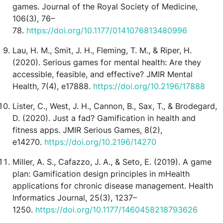
games. Journal of the Royal Society of Medicine,
106(3), 76–
78.
https://doi.org/10.1177/0141076813480996
Lau, H. M., Smit, J. H., Fleming, T. M., & Riper, H.
(2020). Serious games for mental health: Are they
accessible, feasible, and effective? JMIR Mental
Health, 7(4), e17888.
https://doi.org/10.2196/17888
Lister, C., West, J. H., Cannon, B., Sax, T., & Brodegard,
D. (2020). Just a fad? Gamification in health and
fitness apps. JMIR Serious Games, 8(2),
e14270.
https://doi.org/10.2196/14270
Miller, A. S., Cafazzo, J. A., & Seto, E. (2019). A game
plan: Gamification design principles in mHealth
applications for chronic disease management. Health
Informatics Journal, 25(3), 1237–
1250.
https://doi.org/10.1177/1460458218793626