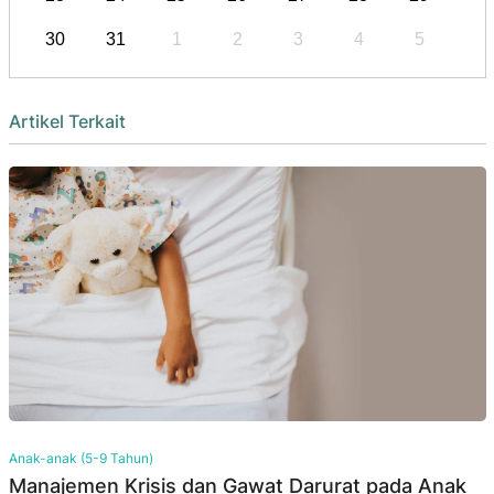
30
31
1
2
3
4
5
Artikel Terkait
Anak-anak (5-9 Tahun)
Manajemen Krisis dan Gawat Darurat pada Anak