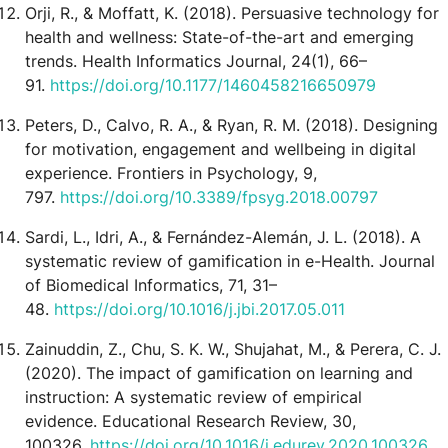
Orji, R., & Moffatt, K. (2018). Persuasive technology for
health and wellness: State-of-the-art and emerging
trends. Health Informatics Journal, 24(1), 66–
91.
https://doi.org/10.1177/1460458216650979
Peters, D., Calvo, R. A., & Ryan, R. M. (2018). Designing
for motivation, engagement and wellbeing in digital
experience. Frontiers in Psychology, 9,
797.
https://doi.org/10.3389/fpsyg.2018.00797
Sardi, L., Idri, A., & Fernández-Alemán, J. L. (2018). A
systematic review of gamification in e-Health. Journal
of Biomedical Informatics, 71, 31–
48.
https://doi.org/10.1016/j.jbi.2017.05.011
Zainuddin, Z., Chu, S. K. W., Shujahat, M., & Perera, C. J.
(2020). The impact of gamification on learning and
instruction: A systematic review of empirical
evidence. Educational Research Review, 30,
100326.
https://doi.org/10.1016/j.edurev.2020.100326