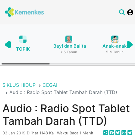
Bayi dan Balita
Anak-anak
TOPIK
< 5 Tahun
5-9 Tahun
SIKLUS HIDUP
CEGAH
Audio : Radio Spot Tablet Tambah Darah (TTD)
Audio : Radio Spot Tablet
Tambah Darah (TTD)
Share
Faceboo
Twitte
Wha
T
03 Jan 2019
Dilihat 1148 Kali
Waktu Baca 1 Menit