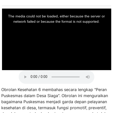
This
is
a
The media could not be loaded, either because the server or
modal
window.
network failed or because the format is not supported.
Obrolan Kesehatan 6 membahas secara lengkap "Peran
Puskesmas dalam Desa Siaga". Obrolan ini menguraikan
bagaimana Puskesmas menjadi garda depan pelayanan
kesehatan di desa, termasuk fungsi promotif, preventif,