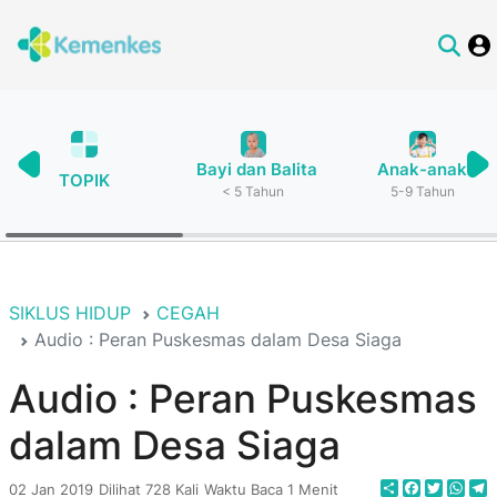
Bayi dan Balita
Anak-anak
TOPIK
< 5 Tahun
5-9 Tahun
SIKLUS HIDUP
CEGAH
Audio : Peran Puskesmas dalam Desa Siaga
Audio : Peran Puskesmas
dalam Desa Siaga
Share
Faceboo
Twitte
Wha
T
02 Jan 2019
Dilihat 728 Kali
Waktu Baca 1 Menit