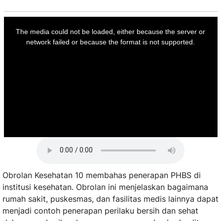
This
is
a
The media could not be loaded, either because the server or
modal
window.
network failed or because the format is not supported.
Obrolan Kesehatan 10 membahas penerapan PHBS di
institusi kesehatan. Obrolan ini menjelaskan bagaimana
rumah sakit, puskesmas, dan fasilitas medis lainnya dapat
menjadi contoh penerapan perilaku bersih dan sehat