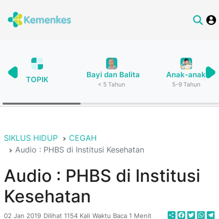
Bayi dan Balita
Anak-anak
TOPIK
< 5 Tahun
5-9 Tahun
SIKLUS HIDUP
CEGAH
Audio : PHBS di Institusi Kesehatan
Audio : PHBS di Institusi
Kesehatan
Share
Faceboo
Twitte
Wha
T
02 Jan 2019
Dilihat 1154 Kali
Waktu Baca 1 Menit