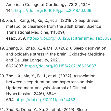
American College of Cardiology, 73(2), 134–
144.
https://doi.org/10.1016/j.jacc.2018.10.069
Xie, L., Kang, H., Xu, Q., et al. (2019). Sleep drives
metabolite clearance from the adult brain. Science
Translational Medicine, 11(509),
eaax3639.
https://doi.org/10.1126/scitranslmed.aax363
Zhang, X., Zhao, X., & Ma, J. (2021). Sleep deprivation
and oxidative stress in the brain. Oxidative Medicine
and Cellular Longevity, 2021,
6626887.
https://doi.org/10.1155/2021/6626887
Zhou, X., Ma, Y., Bi, J., et al. (2022). Association
between sleep duration and hypertension risk:
Updated meta-analysis. Journal of Clinical
Hypertension, 24(6), 684–
694.
https://doi.org/10.1111/jch.14463
Zhu, B., Dong, Y., Xu, Z., et al. (2019). Sleep