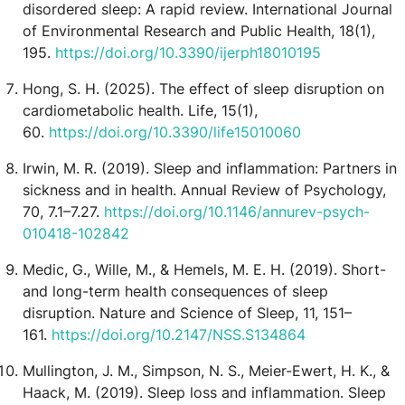
disordered sleep: A rapid review. International Journal
of Environmental Research and Public Health, 18(1),
195.
https://doi.org/10.3390/ijerph18010195
Hong, S. H. (2025). The effect of sleep disruption on
cardiometabolic health. Life, 15(1),
60.
https://doi.org/10.3390/life15010060
Irwin, M. R. (2019). Sleep and inflammation: Partners in
sickness and in health. Annual Review of Psychology,
70, 7.1–7.27.
https://doi.org/10.1146/annurev-psych-
010418-102842
Medic, G., Wille, M., & Hemels, M. E. H. (2019). Short-
and long-term health consequences of sleep
disruption. Nature and Science of Sleep, 11, 151–
161.
https://doi.org/10.2147/NSS.S134864
Mullington, J. M., Simpson, N. S., Meier-Ewert, H. K., &
Haack, M. (2019). Sleep loss and inflammation. Sleep