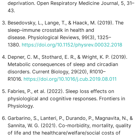
deprivation. Open Respiratory Medicine Journal, 5, 31–
43.
Besedovsky, L., Lange, T., & Haack, M. (2019). The
sleep–immune crosstalk in health and
disease. Physiological Reviews, 99(3), 1325–
1380.
https://doi.org/10.1152/physrev.00032.2018
Depner, C. M., Stothard, E. R., & Wright, K. P. (2019).
Metabolic consequences of sleep and circadian
disorders. Current Biology, 29(20), R1010–
R1016.
https://doi.org/10.1016/j.cub.2019.08.011
Fabries, P., et al. (2022). Sleep loss effects on
physiological and cognitive responses. Frontiers in
Physiology.
Garbarino, S., Lanteri, P., Durando, P., Magnavita, N., &
Sannita, W. G. (2021). Co-morbidity, mortality, quality
of life and the healthcare/welfare/social costs of