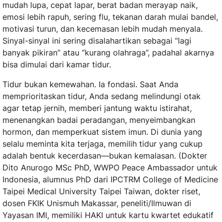
mudah lupa, cepat lapar, berat badan merayap naik,
emosi lebih rapuh, sering flu, tekanan darah mulai bandel,
motivasi turun, dan kecemasan lebih mudah menyala.
Sinyal-sinyal ini sering disalahartikan sebagai “lagi
banyak pikiran” atau “kurang olahraga”, padahal akarnya
bisa dimulai dari kamar tidur.
Tidur bukan kemewahan. Ia fondasi. Saat Anda
memprioritaskan tidur, Anda sedang melindungi otak
agar tetap jernih, memberi jantung waktu istirahat,
menenangkan badai peradangan, menyeimbangkan
hormon, dan memperkuat sistem imun. Di dunia yang
selalu meminta kita terjaga, memilih tidur yang cukup
adalah bentuk kecerdasan—bukan kemalasan. (Dokter
Dito Anurogo MSc PhD, WWPO Peace Ambassador untuk
Indonesia, alumnus PhD dari IPCTRM College of Medicine
Taipei Medical University Taipei Taiwan, dokter riset,
dosen FKIK Unismuh Makassar, peneliti/Ilmuwan di
Yayasan IMI, memiliki HAKI untuk kartu kwartet edukatif