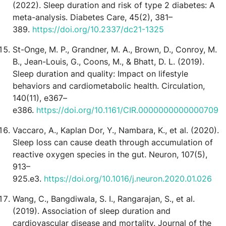
(2022). Sleep duration and risk of type 2 diabetes: A
meta-analysis. Diabetes Care, 45(2), 381–
389.
https://doi.org/10.2337/dc21-1325
St-Onge, M. P., Grandner, M. A., Brown, D., Conroy, M.
B., Jean-Louis, G., Coons, M., & Bhatt, D. L. (2019).
Sleep duration and quality: Impact on lifestyle
behaviors and cardiometabolic health. Circulation,
140(11), e367–
e386.
https://doi.org/10.1161/CIR.0000000000000709
Vaccaro, A., Kaplan Dor, Y., Nambara, K., et al. (2020).
Sleep loss can cause death through accumulation of
reactive oxygen species in the gut. Neuron, 107(5),
913–
925.e3.
https://doi.org/10.1016/j.neuron.2020.01.026
Wang, C., Bangdiwala, S. I., Rangarajan, S., et al.
(2019). Association of sleep duration and
cardiovascular disease and mortality. Journal of the