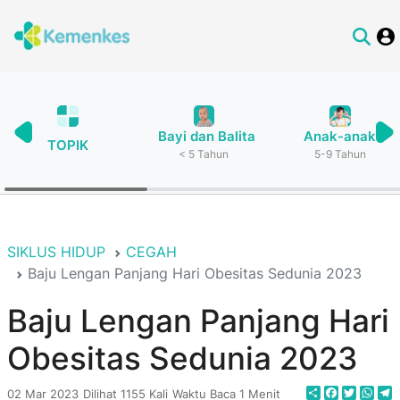
Bayi dan Balita
Anak-anak
TOPIK
< 5 Tahun
5-9 Tahun
SIKLUS HIDUP
CEGAH
Baju Lengan Panjang Hari Obesitas Sedunia 2023
Baju Lengan Panjang Hari
Obesitas Sedunia 2023
Share
Faceboo
Twitte
Wha
T
02 Mar 2023
Dilihat 1155 Kali
Waktu Baca 1 Menit