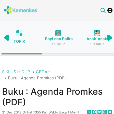
Bayi dan Balita
Anak-anak
TOPIK
< 5 Tahun
5-9 Tahun
SIKLUS HIDUP
CEGAH
Buku : Agenda Promkes (PDF)
Buku : Agenda Promkes
(PDF)
Share
Faceboo
Twitte
Wha
T
31 Dec 2018
Dilihat 1355 Kali
Waktu Baca 1 Menit