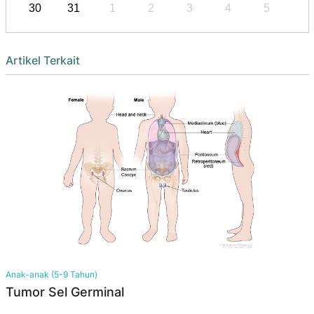
30
31
1
2
3
4
5
Artikel Terkait
Anak-anak (5-9 Tahun)
Tumor Sel Germinal