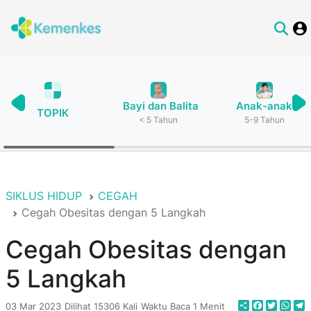
Bayi dan Balita
Anak-anak
TOPIK
< 5 Tahun
5-9 Tahun
SIKLUS HIDUP
CEGAH
Cegah Obesitas dengan 5 Langkah
Cegah Obesitas dengan
5 Langkah
Share
Faceboo
Twitte
Wha
T
03 Mar 2023
Dilihat 15306 Kali
Waktu Baca 1 Menit