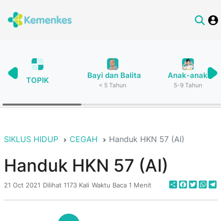
Bayi dan Balita
Anak-anak
TOPIK
< 5 Tahun
5-9 Tahun
SIKLUS HIDUP
CEGAH
Handuk HKN 57 (AI)
Handuk HKN 57 (AI)
Share
Faceboo
Twitte
Wha
T
21 Oct 2021
Dilihat 1173 Kali
Waktu Baca 1 Menit