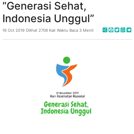
“Generasi Sehat,
Indonesia Unggul”
Share
Faceboo
Twitte
Wha
T
16 Oct 2019
Dilihat 2708 Kali
Waktu Baca 3 Menit