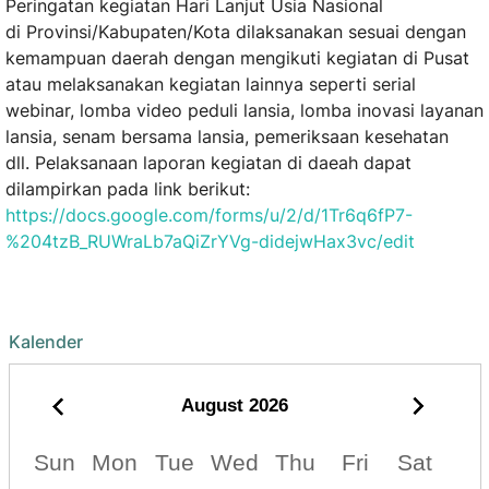
Peringatan kegiatan Hari Lanjut Usia Nasional
di Provinsi/Kabupaten/Kota dilaksanakan sesuai dengan
kemampuan daerah dengan mengikuti kegiatan di Pusat
atau melaksanakan kegiatan lainnya seperti serial
webinar, lomba video peduli lansia, lomba inovasi layanan
lansia, senam bersama lansia, pemeriksaan kesehatan
dll. Pelaksanaan laporan kegiatan di daeah dapat
dilampirkan pada link berikut:
https://docs.google.com/forms/u/2/d/1Tr6q6fP7-
%204tzB_RUWraLb7aQiZrYVg-didejwHax3vc/edit
Kalender
August
2026
Sun
Mon
Tue
Wed
Thu
Fri
Sat