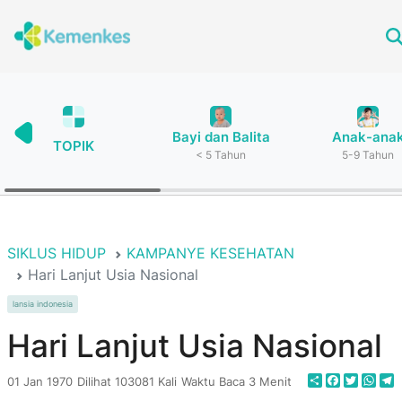
Bayi dan Balita
Anak-ana
TOPIK
< 5 Tahun
5-9 Tahun
SIKLUS HIDUP
KAMPANYE KESEHATAN
Hari Lanjut Usia Nasional
lansia indonesia
Hari Lanjut Usia Nasional
Share
Faceboo
Twitte
Wha
T
01 Jan 1970
Dilihat 103081 Kali
Waktu Baca 3 Menit