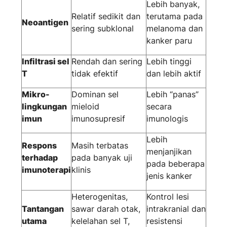
Lebih banyak,
Relatif sedikit dan
terutama pada
Neoantigen
sering subklonal
melanoma dan
kanker paru
Infiltrasi sel
Rendah dan sering
Lebih tinggi
T
tidak efektif
dan lebih aktif
Mikro-
Dominan sel
Lebih “panas”
lingkungan
mieloid
secara
imun
imunosupresif
imunologis
Lebih
Respons
Masih terbatas
menjanjikan
terhadap
pada banyak uji
pada beberapa
imunoterapi
klinis
jenis kanker
Heterogenitas,
Kontrol lesi
Tantangan
sawar darah otak,
intrakranial dan
utama
kelelahan sel T,
resistensi