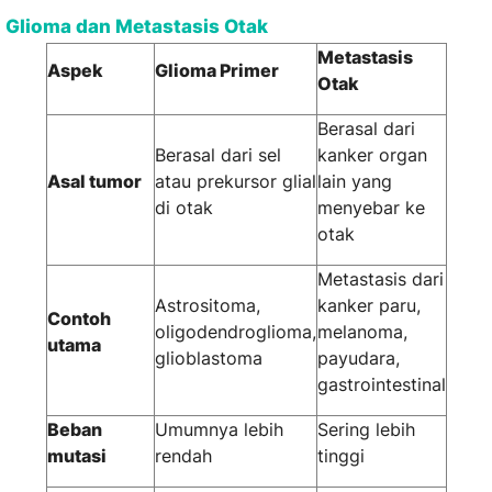
Glioma dan Metastasis Otak
Metastasis
Aspek
Glioma Primer
Otak
Berasal dari
Berasal dari sel
kanker organ
Asal tumor
atau prekursor glial
lain yang
di otak
menyebar ke
otak
Metastasis dari
Astrositoma,
kanker paru,
Contoh
oligodendroglioma,
melanoma,
utama
glioblastoma
payudara,
gastrointestinal
Beban
Umumnya lebih
Sering lebih
mutasi
rendah
tinggi