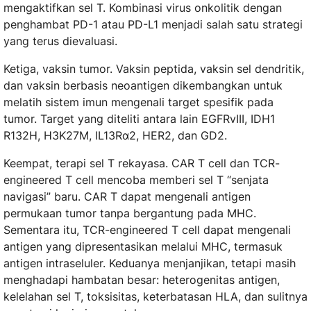
mengaktifkan sel T. Kombinasi virus onkolitik dengan
penghambat PD-1 atau PD-L1 menjadi salah satu strategi
yang terus dievaluasi.
Ketiga, vaksin tumor. Vaksin peptida, vaksin sel dendritik,
dan vaksin berbasis neoantigen dikembangkan untuk
melatih sistem imun mengenali target spesifik pada
tumor. Target yang diteliti antara lain EGFRvIII, IDH1
R132H, H3K27M, IL13Rα2, HER2, dan GD2.
Keempat, terapi sel T rekayasa. CAR T cell dan TCR-
engineered T cell mencoba memberi sel T “senjata
navigasi” baru. CAR T dapat mengenali antigen
permukaan tumor tanpa bergantung pada MHC.
Sementara itu, TCR-engineered T cell dapat mengenali
antigen yang dipresentasikan melalui MHC, termasuk
antigen intraseluler. Keduanya menjanjikan, tetapi masih
menghadapi hambatan besar: heterogenitas antigen,
kelelahan sel T, toksisitas, keterbatasan HLA, dan sulitnya