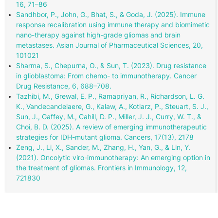
16, 71–86
Sandhbor, P., John, G., Bhat, S., & Goda, J. (2025). Immune
response recalibration using immune therapy and biomimetic
nano-therapy against high-grade gliomas and brain
metastases. Asian Journal of Pharmaceutical Sciences, 20,
101021
Sharma, S., Chepurna, O., & Sun, T. (2023). Drug resistance
in glioblastoma: From chemo- to immunotherapy. Cancer
Drug Resistance, 6, 688–708.
Tazhibi, M., Grewal, E. P., Ramapriyan, R., Richardson, L. G.
K., Vandecandelaere, G., Kalaw, A., Kotlarz, P., Steuart, S. J.,
Sun, J., Gaffey, M., Cahill, D. P., Miller, J. J., Curry, W. T., &
Choi, B. D. (2025). A review of emerging immunotherapeutic
strategies for IDH-mutant glioma. Cancers, 17(13), 2178
Zeng, J., Li, X., Sander, M., Zhang, H., Yan, G., & Lin, Y.
(2021). Oncolytic viro-immunotherapy: An emerging option in
the treatment of gliomas. Frontiers in Immunology, 12,
721830