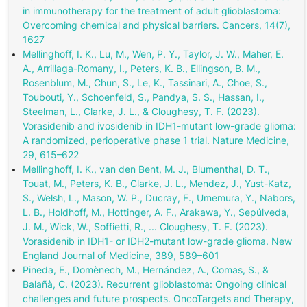
in immunotherapy for the treatment of adult glioblastoma:
Overcoming chemical and physical barriers. Cancers, 14(7),
1627
Mellinghoff, I. K., Lu, M., Wen, P. Y., Taylor, J. W., Maher, E.
A., Arrillaga-Romany, I., Peters, K. B., Ellingson, B. M.,
Rosenblum, M., Chun, S., Le, K., Tassinari, A., Choe, S.,
Toubouti, Y., Schoenfeld, S., Pandya, S. S., Hassan, I.,
Steelman, L., Clarke, J. L., & Cloughesy, T. F. (2023).
Vorasidenib and ivosidenib in IDH1-mutant low-grade glioma:
A randomized, perioperative phase 1 trial. Nature Medicine,
29, 615–622
Mellinghoff, I. K., van den Bent, M. J., Blumenthal, D. T.,
Touat, M., Peters, K. B., Clarke, J. L., Mendez, J., Yust-Katz,
S., Welsh, L., Mason, W. P., Ducray, F., Umemura, Y., Nabors,
L. B., Holdhoff, M., Hottinger, A. F., Arakawa, Y., Sepúlveda,
J. M., Wick, W., Soffietti, R., ... Cloughesy, T. F. (2023).
Vorasidenib in IDH1- or IDH2-mutant low-grade glioma. New
England Journal of Medicine, 389, 589–601
Pineda, E., Domènech, M., Hernández, A., Comas, S., &
Balañà, C. (2023). Recurrent glioblastoma: Ongoing clinical
challenges and future prospects. OncoTargets and Therapy,