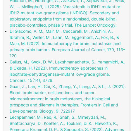
Holdhoff, M., Hottinger, A., Arakawa, Y., Sepúlveda, J., Wick,
W., ... Mellinghoff, I. (2025). Vorasidenib in IDH1-mutant or
IDH2-mutant low-grade glioma (INDIGO): Secondary and
exploratory endpoints from a randomised, double-blind,
placebo-controlled, phase 3 trial. The Lancet Oncology.
Di Giacomo, A. M., Mair, M., Ceccarelli, M., Anichini, A.,
Ibrahim, R., Weller, M., Lahn, M., Eggermont, A., Fox, B., &
Maio, M. (2022). Immunotherapy for brain metastases and
primary brain tumors. European Journal of Cancer, 179, 113–
120
Gallus, M., Kwok, D. W., Lakshmanachetty, S., Yamamichi, A.,
& Okada, H. (2023). Immunotherapy approaches in
isocitrate-dehydrogenase-mutant low-grade glioma.
Cancers, 15(14), 3726.
Guan, Z., Lan, H., Cai, X., Zhang, Y., Liang, A., & Li, J. (2021).
Blood–brain barrier, cell junctions, and tumor
microenvironment in brain metastases, the biological
prospects and dilemma in therapies. Frontiers in Cell and
Developmental Biology, 9, 722917
Lechpammer, M., Rao, R., Shah, S., Mirheydari, M.,
Bhattacharya, D., Koehler, A., Toukam, D. K., Haworth, K.,
Pomeranz Krummel, D. P., & Sengupta, S. (2022). Advances