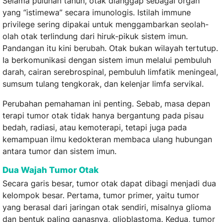
Selama puluhan tahun, otak dianggap sebagai organ
yang “istimewa” secara imunologis. Istilah immune
privilege sering dipakai untuk menggambarkan seolah-
olah otak terlindung dari hiruk-pikuk sistem imun.
Pandangan itu kini berubah. Otak bukan wilayah tertutup.
Ia berkomunikasi dengan sistem imun melalui pembuluh
darah, cairan serebrospinal, pembuluh limfatik meningeal,
sumsum tulang tengkorak, dan kelenjar limfa servikal.
Perubahan pemahaman ini penting. Sebab, masa depan
terapi tumor otak tidak hanya bergantung pada pisau
bedah, radiasi, atau kemoterapi, tetapi juga pada
kemampuan ilmu kedokteran membaca ulang hubungan
antara tumor dan sistem imun.
Dua Wajah Tumor Otak
Secara garis besar, tumor otak dapat dibagi menjadi dua
kelompok besar. Pertama, tumor primer, yaitu tumor
yang berasal dari jaringan otak sendiri, misalnya glioma
dan bentuk paling ganasnya, glioblastoma. Kedua, tumor