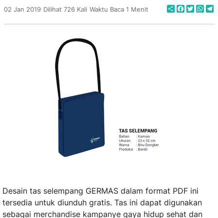
Share
Faceboo
Twitte
Wha
T
02 Jan 2019
Dilihat 726 Kali
Waktu Baca 1 Menit
Desain tas selempang GERMAS dalam format PDF ini
tersedia untuk diunduh gratis. Tas ini dapat digunakan
sebagai merchandise kampanye gaya hidup sehat dan