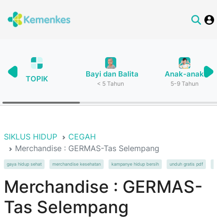
Bayi dan Balita
Anak-anak
TOPIK
< 5 Tahun
5-9 Tahun
SIKLUS HIDUP
CEGAH
Merchandise : GERMAS-Tas Selempang
gaya hidup sehat
merchandise kesehatan
kampanye hidup bersih
unduh gratis pdf
m
Merchandise : GERMAS-
Tas Selempang