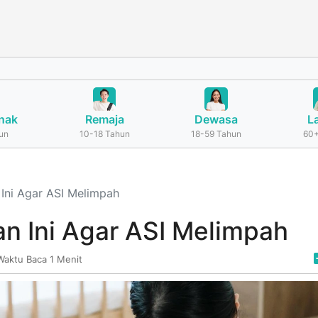
nak
Remaja
Dewasa
L
un
10-18 Tahun
18-59 Tahun
60+
ni Agar ASI Melimpah
 Ini Agar ASI Melimpah
Waktu Baca 1 Menit