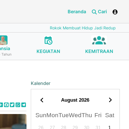
Beranda
Cari
Rokok Membuat Hidup Jadi Redup
Cegah Stunti
ansia
KEGIATAN
KEMITRAAN
 Tahun
Kalender
August
2026
Share
Facebook
Twitter
WhatsApp
Telegram
Sun
Mon
Tue
Wed
Thu
Fri
Sat
26
27
28
29
30
31
1