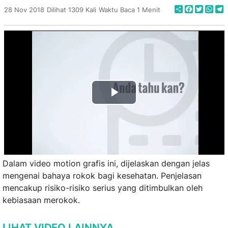
Share
Faceboo
Twitte
Wha
T
28 Nov 2018
Dilihat 1309 Kali
Waktu Baca 1 Menit
Play
Video
Dalam video motion grafis ini, dijelaskan dengan jelas
mengenai bahaya rokok bagi kesehatan. Penjelasan
mencakup risiko-risiko serius yang ditimbulkan oleh
kebiasaan merokok.
LIHAT VIDEO LAINNYA