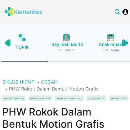
Bayi dan Balita
Anak-anak
TOPIK
< 5 Tahun
5-9 Tahun
SIKLUS HIDUP
CEGAH
PHW Rokok Dalam Bentuk Motion Grafis
penyakit jantung
bahaya merokok
kesehatan paru-paru
stop merokok
penyakit akibat
PHW Rokok Dalam
Bentuk Motion Grafis