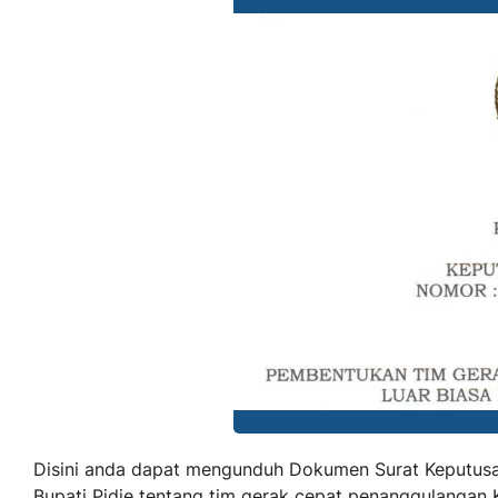
Disini anda dapat mengunduh Dokumen Surat Keputus
Bupati Pidie tentang tim gerak cepat penanggulangan K