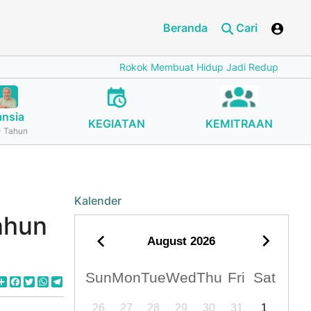
Beranda
Cari
Rokok Membuat Hidup Jadi Redup
Cegah Stun
ansia
KEGIATAN
KEMITRAAN
 Tahun
Kalender
ahun
August
2026
Sun
Mon
Tue
Wed
Thu
Fri
Sat
Share
Facebook
Twitter
WhatsApp
Telegram
26
27
28
29
30
31
1