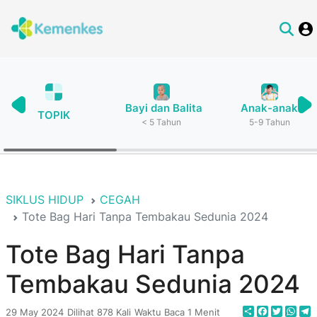
Bayi dan Balita
Anak-anak
TOPIK
< 5 Tahun
5-9 Tahun
SIKLUS HIDUP
CEGAH
Tote Bag Hari Tanpa Tembakau Sedunia 2024
Tote Bag Hari Tanpa
Tembakau Sedunia 2024
Share
Faceboo
Twitte
Wha
T
29 May 2024
Dilihat 878 Kali
Waktu Baca 1 Menit