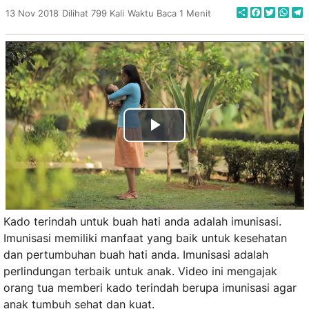
Share
Faceboo
Twitte
Wha
T
13 Nov 2018
Dilihat 799 Kali
Waktu Baca 1 Menit
Play
Video
Kado terindah untuk buah hati anda adalah imunisasi.
Imunisasi memiliki manfaat yang baik untuk kesehatan
dan pertumbuhan buah hati anda.
Imunisasi adalah
perlindungan terbaik untuk anak. Video ini mengajak
orang tua memberi kado terindah berupa imunisasi agar
anak tumbuh sehat dan kuat.