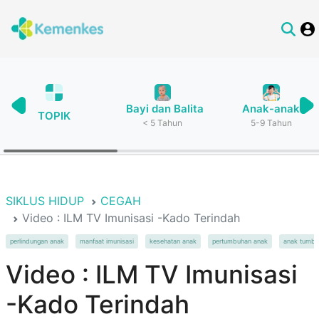
Bayi dan Balita
Anak-anak
TOPIK
< 5 Tahun
5-9 Tahun
SIKLUS HIDUP
CEGAH
Video : ILM TV Imunisasi -Kado Terindah
perlindungan anak
manfaat imunisasi
kesehatan anak
pertumbuhan anak
anak tumbu
Video : ILM TV Imunisasi
-Kado Terindah