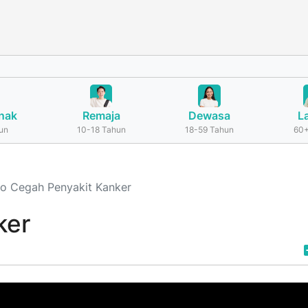
nak
Remaja
Dewasa
L
un
10-18 Tahun
18-59 Tahun
60+
o Cegah Penyakit Kanker
ker