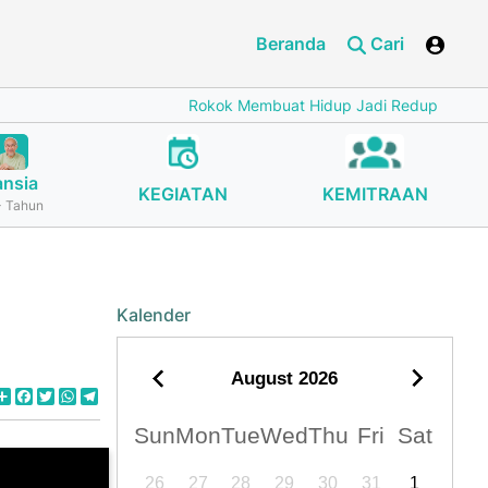
Beranda
Cari
Rokok Membuat Hidup Jadi Redup
Cegah Stu
ansia
KEGIATAN
KEMITRAAN
 Tahun
Kalender
August
2026
Share
Facebook
Twitter
WhatsApp
Telegram
Sun
Mon
Tue
Wed
Thu
Fri
Sat
26
27
28
29
30
31
1