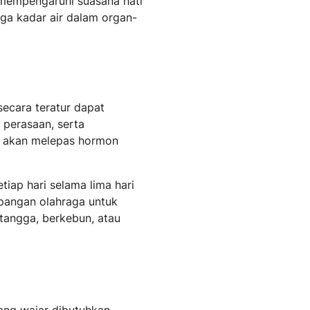
 mempengaruhi suasana hati
aga kadar air dalam organ-
secara teratur dapat
 perasaan, serta
uh akan melepas hormon
etiap hari selama lima hari
apangan olahraga untuk
 tangga, berkebun, atau
ang wajar dibutuhkan,