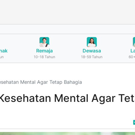
nak
Remaja
Dewasa
L
un
10-18 Tahun
18-59 Tahun
60+
esehatan Mental Agar Tetap Bahagia
 Kesehatan Mental Agar Te