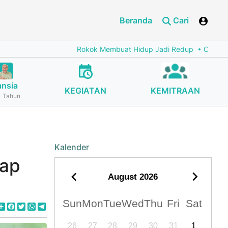
Beranda
Cari
Rokok Membuat Hidup Jadi Redup
Cegah Stunting deng
ansia
KEGIATAN
KEMITRAAN
 Tahun
Kalender
tap
August
2026
Sun
Mon
Tue
Wed
Thu
Fri
Sat
Share
Facebook
Twitter
WhatsApp
Telegram
26
27
28
29
30
31
1