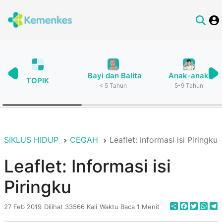
Bayi dan Balita
Anak-anak
TOPIK
< 5 Tahun
5-9 Tahun
SIKLUS HIDUP
CEGAH
Leaflet: Informasi isi Piringku
Leaflet: Informasi isi
Piringku
Share
Faceboo
Twitte
Wha
T
27 Feb 2019
Dilihat 33566 Kali
Waktu Baca 1 Menit