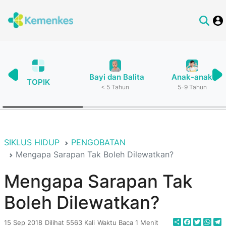
Bayi dan Balita
Anak-anak
TOPIK
< 5 Tahun
5-9 Tahun
SIKLUS HIDUP
PENGOBATAN
Mengapa Sarapan Tak Boleh Dilewatkan?
Mengapa Sarapan Tak
Boleh Dilewatkan?
Share
Faceboo
Twitte
Wha
T
15 Sep 2018
Dilihat 5563 Kali
Waktu Baca 1 Menit