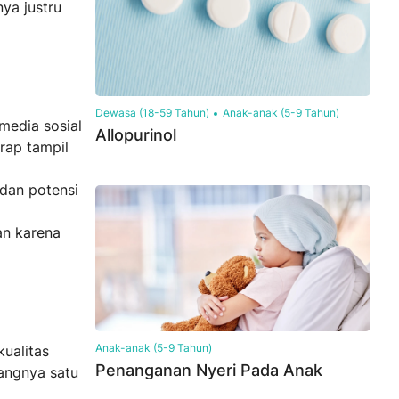
ya justru
Dewasa (18-59 Tahun)
Anak-anak (5-9 Tahun)
media sosial
Allopurinol
rap tampil
 dan potensi
an karena
Anak-anak (5-9 Tahun)
ualitas
Penanganan Nyeri Pada Anak
langnya satu