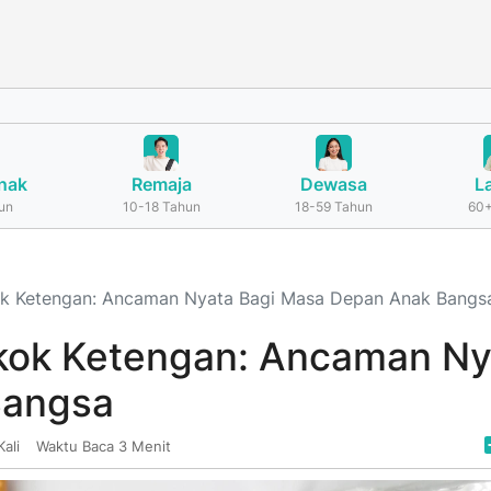
nak
Remaja
Dewasa
L
un
10-18 Tahun
18-59 Tahun
60+
k Ketengan: Ancaman Nyata Bagi Masa Depan Anak Bangs
kok Ketengan: Ancaman Ny
Bangsa
Kali
Waktu Baca 3 Menit