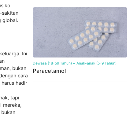
isiko
-sakitan
 global.
luarga. Ini
an
Dewasa (18-59 Tahun)
Anak-anak (5-9 Tahun)
aman, bukan
Paracetamol
 dengan cara
 harus hadir
ak, tapi
i mereka,
, bukan