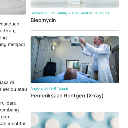
Dewasa (18-59 Tahun)
Anak-anak (5-9 Tahun)
Bleomycin
ecanduan
dihkan,
yang
ang menjadi
iasa di
a seribu atau
Anak-anak (5-9 Tahun)
Pemeriksaan Rontgen (X-ray)
ru-paru,
erkembang
rgan
an identitas