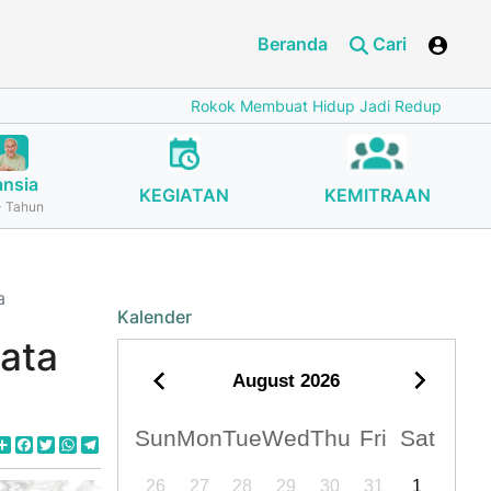
Beranda
Cari
Rokok Membuat Hidup Jadi Redup
Cegah Stunti
ansia
KEGIATAN
KEMITRAAN
 Tahun
a
Kalender
ata
August
2026
Sun
Mon
Tue
Wed
Thu
Fri
Sat
Share
Facebook
Twitter
WhatsApp
Telegram
26
27
28
29
30
31
1