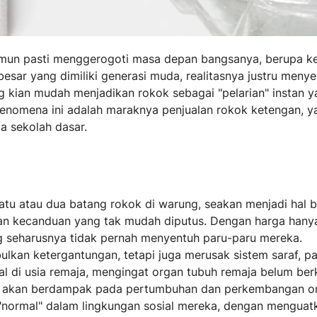
mun pasti menggerogoti masa depan bangsanya, berupa k
esar yang dimiliki generasi muda, realitasnya justru menye
g kian mudah menjadikan rokok sebagai "pelarian" instan 
fenomena ini adalah maraknya penjualan rokok ketengan, y
a sekolah dasar.
u atau dua batang rokok di warung, seakan menjadi hal b
karan kecanduan yang tak mudah diputus. Dengan harga hany
ng seharusnya tidak pernah menyentuh paru-paru mereka.
lkan ketergantungan, tetapi juga merusak sistem saraf, pa
al di usia remaja, mengingat organ tubuh remaja belum b
nya akan berdampak pada pertumbuhan dan perkembangan o
 "normal" dalam lingkungan sosial mereka, dengan menguatk