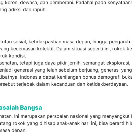
g keren, dewasa, dan pemberani. Padahal pada kenyataann
g adiksi dan rapuh.
tutan sosial, ketidakpastian masa depan, hingga pengaruh 
g kecemasan kolektif. Dalam situasi seperti ini, rokok ke
uk kondisi.
hatan, tetapi juga daya pikir jernih, semangat eksplorasi,
jadi generasi yang lelah sebelum berjuang, generasi yang
ibatnya, Indonesia dapat kehilangan bonus demografi buk
ersebut terjebak dalam kecanduan dan ketidakberdayaan.
Masalah Bangsa
atan. Ini merupakan persoalan nasional yang menyangkut k
ng rokok yang dihisap anak-anak hari ini, bisa berarti hi
 masa depan.