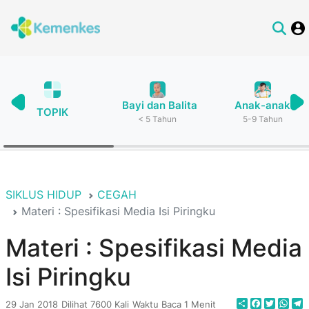
Bayi dan Balita
Anak-anak
TOPIK
< 5 Tahun
5-9 Tahun
SIKLUS HIDUP
CEGAH
Materi : Spesifikasi Media Isi Piringku
Materi : Spesifikasi Media
Isi Piringku
Share
Faceboo
Twitte
Wha
T
29 Jan 2018
Dilihat 7600 Kali
Waktu Baca 1 Menit