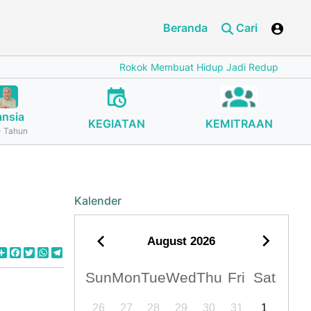
Beranda
Cari
Rokok Membuat Hidup Jadi Redup
Cegah Stu
ansia
KEGIATAN
KEMITRAAN
 Tahun
Kalender
August
2026
Share
Facebook
Twitter
WhatsApp
Telegram
Sun
Mon
Tue
Wed
Thu
Fri
Sat
26
27
28
29
30
31
1