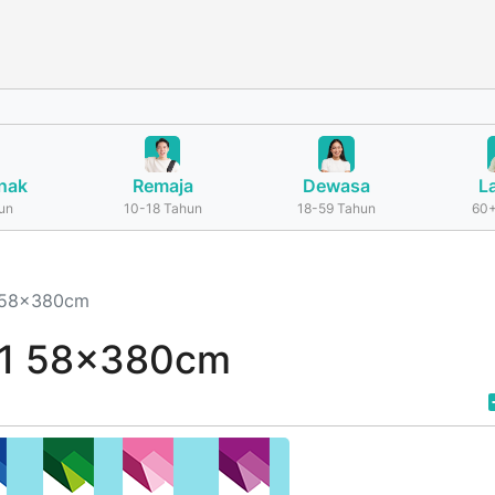
nak
Remaja
Dewasa
L
un
10-18 Tahun
18-59 Tahun
60+
1 58x380cm
g 1 58x380cm