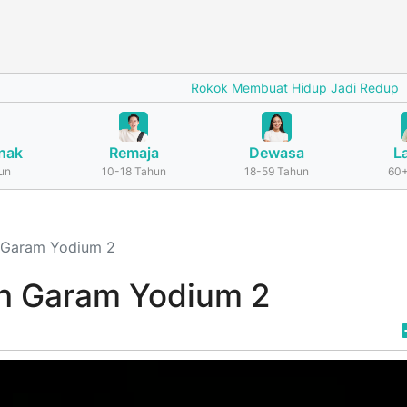
Rokok Membuat Hidup Jadi Redup
Cega
nak
Remaja
Dewasa
L
un
10-18 Tahun
18-59 Tahun
60+
h Garam Yodium 2
ah Garam Yodium 2