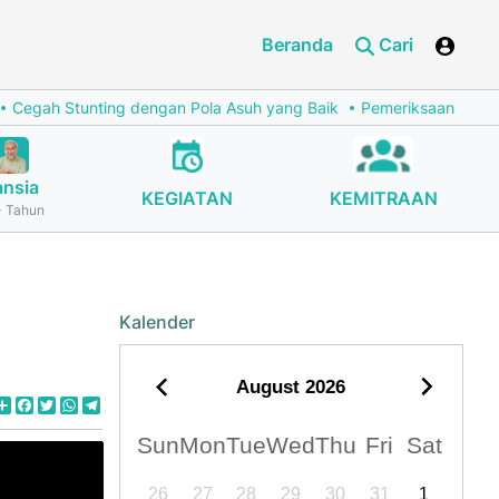
Beranda
Cari
h Stunting dengan Pola Asuh yang Baik
Pemeriksaan Penunjang K
ansia
KEGIATAN
KEMITRAAN
 Tahun
Kalender
August
2026
Share
Facebook
Twitter
WhatsApp
Telegram
Sun
Mon
Tue
Wed
Thu
Fri
Sat
26
27
28
29
30
31
1