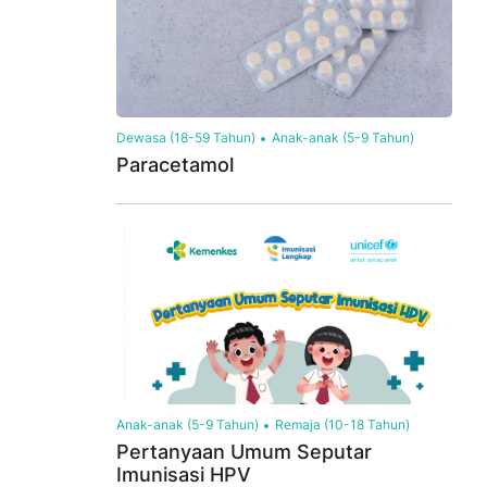
n Aman di Rumah Tangga Format MP4
ILM -
Dewasa (18-59 Tahun)
Anak-anak (5-9 Tahun)
Paracetamol
Anak-anak (5-9 Tahun)
Remaja (10-18 Tahun)
Pertanyaan Umum Seputar
Imunisasi HPV