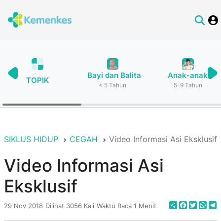
Bayi dan Balita
Anak-anak
TOPIK
< 5 Tahun
5-9 Tahun
SIKLUS HIDUP
CEGAH
Video Informasi Asi Eksklusif
Video Informasi Asi
Eksklusif
Share
Faceboo
Twitte
Wha
T
29 Nov 2018
Dilihat 3056 Kali
Waktu Baca 1 Menit