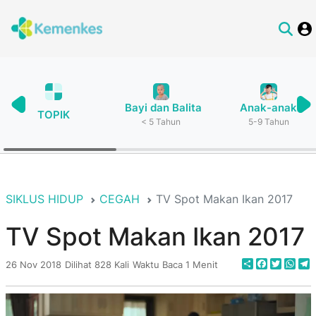
Bayi dan Balita
Anak-anak
TOPIK
< 5 Tahun
5-9 Tahun
SIKLUS HIDUP
CEGAH
TV Spot Makan Ikan 2017
TV Spot Makan Ikan 2017
Share
Faceboo
Twitte
Wha
T
26 Nov 2018
Dilihat 828 Kali
Waktu Baca 1 Menit