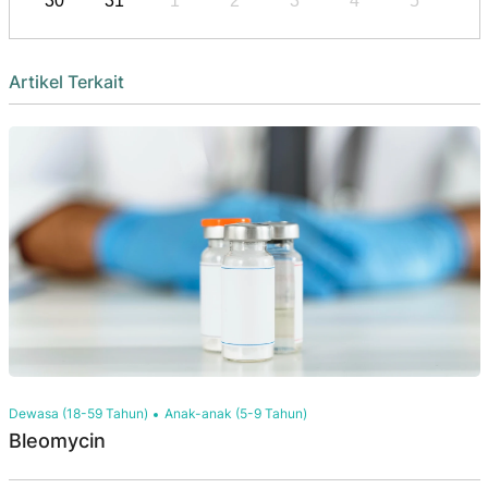
30
31
1
2
3
4
5
Artikel Terkait
Dewasa (18-59 Tahun)
Anak-anak (5-9 Tahun)
Bleomycin