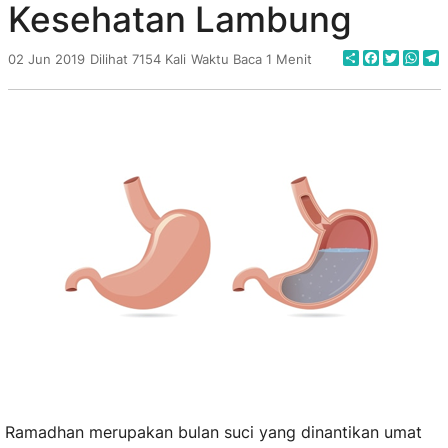
Kesehatan Lambung
Share
Faceboo
Twitte
Wha
T
02 Jun 2019
Dilihat 7154 Kali
Waktu Baca 1 Menit
Ramadhan merupakan bulan suci yang dinantikan umat