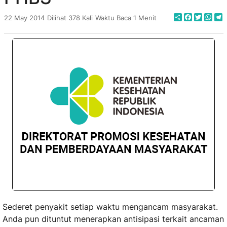
Share
Faceboo
Twitte
Wha
T
22 May 2014
Dilihat 378 Kali
Waktu Baca 1 Menit
Sederet penyakit setiap waktu mengancam masyarakat.
Anda pun dituntut menerapkan antisipasi terkait ancaman