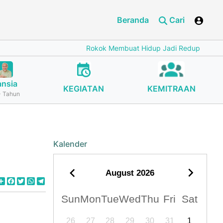
Beranda
Cari
Rokok Membuat Hidup Jadi Redup
Cegah Stu
ansia
KEGIATAN
KEMITRAAN
 Tahun
Kalender
August
2026
Share
Facebook
Twitter
WhatsApp
Telegram
Sun
Mon
Tue
Wed
Thu
Fri
Sat
26
27
28
29
30
31
1