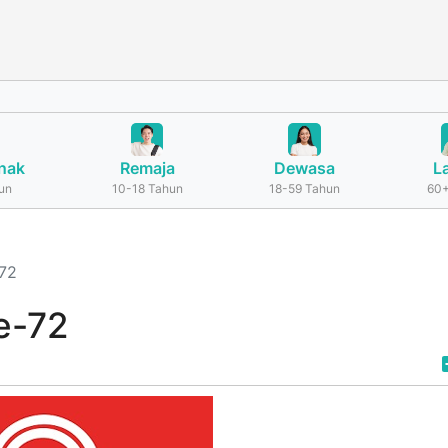
nak
Remaja
Dewasa
L
un
10-18 Tahun
18-59 Tahun
60+
-72
e-72