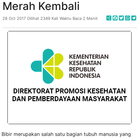
Merah Kembali
Share
Faceboo
Twitte
Wha
T
28 Oct 2017
Dilihat 2349 Kali
Waktu Baca 2 Menit
Bibir merupakan salah satu bagian tubuh manusia yang