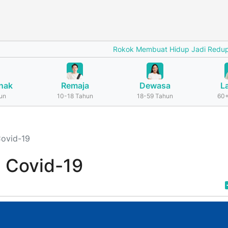
Rokok Membuat Hidup Jadi Redup
Ceg
nak
Remaja
Dewasa
L
un
10-18 Tahun
18-59 Tahun
60+
Covid-19
i Covid-19