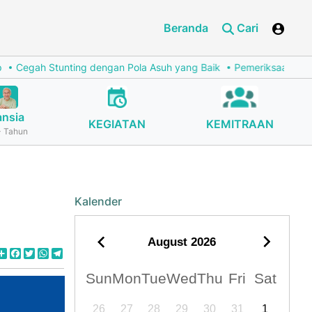
Beranda
Cari
ah Stunting dengan Pola Asuh yang Baik
Pemeriksaan Penunjang
ansia
KEGIATAN
KEMITRAAN
 Tahun
Kalender
August
2026
Share
Facebook
Twitter
WhatsApp
Telegram
Sun
Mon
Tue
Wed
Thu
Fri
Sat
26
27
28
29
30
31
1