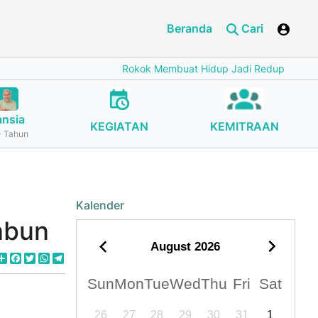
Beranda
Cari
Rokok Membuat Hidup Jadi Redup
Cegah Stu
ansia
KEGIATAN
KEMITRAAN
 Tahun
Kalender
abun
August
2026
Share
Facebook
Twitter
WhatsApp
Telegram
Sun
Mon
Tue
Wed
Thu
Fri
Sat
26
27
28
29
30
31
1