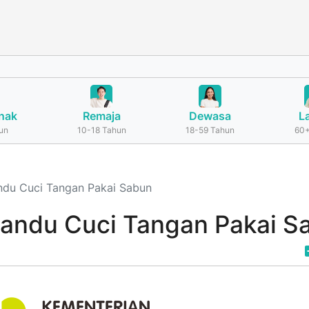
nak
Remaja
Dewasa
L
un
10-18 Tahun
18-59 Tahun
60+
ndu Cuci Tangan Pakai Sabun
andu Cuci Tangan Pakai S