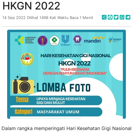
HKGN 2022
Share
Faceboo
Twitte
Wha
T
14 Sep 2022
Dilihat 1498 Kali
Waktu Baca 1 Menit
Dalam rangka memperingati Hari Kesehatan Gigi Nasional