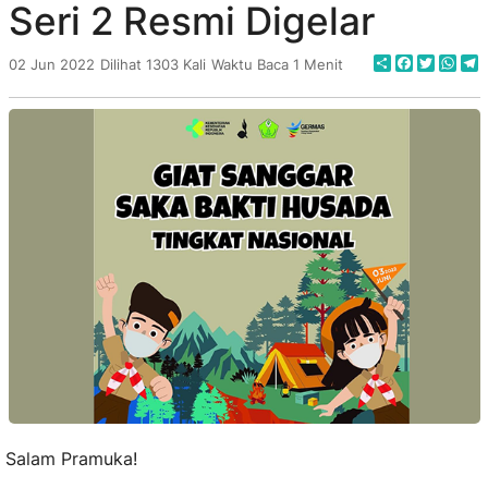
Seri 2 Resmi Digelar
Share
Faceboo
Twitte
Wha
T
02 Jun 2022
Dilihat 1303 Kali
Waktu Baca 1 Menit
Salam Pramuka!