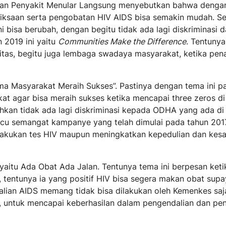
gahan Penyakit Menular Langsung menyebutkan bahwa denga
riksaan serta pengobatan HIV AIDS bisa semakin mudah. S
bisa berubah, dengan begitu tidak ada lagi diskriminasi 
 2019 ini yaitu
Communities Make the Difference
. Tentuny
itas, begitu juga lembaga swadaya masyarakat, ketika pe
ma Masyarakat Meraih Sukses”. Pastinya dengan tema ini pa
t agar bisa meraih sukses ketika mencapai three zeros di
ahkan tidak ada lagi diskriminasi kepada ODHA yang ada di 
acu semangat kampanye yang telah dimulai pada tahun 20
lakukan tes HIV maupun meningkatkan kepedulian dan kes
itu Ada Obat Ada Jalan. Tentunya tema ini berpesan keti
, tentunya ia yang positif HIV bisa segera makan obat supa
dalian AIDS memang tidak bisa dilakukan oleh Kemenkes saj
si, untuk mencapai keberhasilan dalam pengendalian dan p