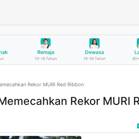
nak
Remaja
Dewasa
L
un
10-18 Tahun
18-59 Tahun
60+
Memecahkan Rekor MURI Red Ribbon
g Memecahkan Rekor MURI 