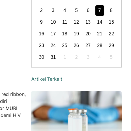
2
3
4
5
6
7
8
9
10
11
12
13
14
15
16
17
18
19
20
21
22
23
24
25
26
27
28
29
30
31
1
2
3
4
5
Artikel Terkait
red ribbon,
diri
kor MURI
idemi HIV