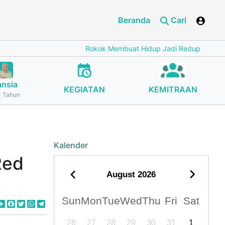
Beranda
Cari
Rokok Membuat Hidup Jadi Redup
Cegah Stun
ansia
KEGIATAN
KEMITRAAN
 Tahun
Kalender
Red
August
2026
Sun
Mon
Tue
Wed
Thu
Fri
Sat
Share
Facebook
Twitter
WhatsApp
Telegram
26
27
28
29
30
31
1