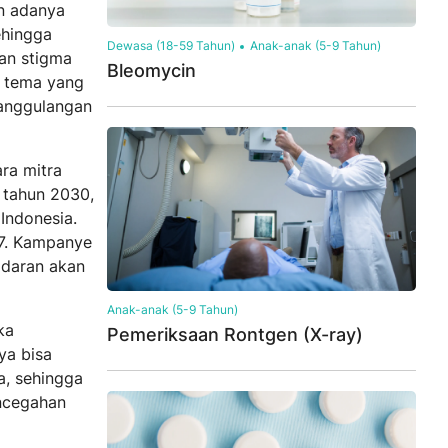
n adanya
ehingga
Dewasa (18-59 Tahun)
Anak-anak (5-9 Tahun)
dan stigma
Bleomycin
a tema yang
nanggulangan
ra mitra
 tahun 2030,
Indonesia.
17. Kampanye
adaran akan
Anak-anak (5-9 Tahun)
ka
Pemeriksaan Rontgen (X-ray)
ya bisa
a, sehingga
encegahan