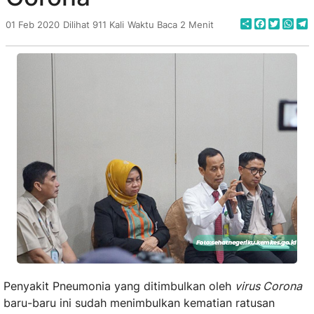
Share
Faceboo
Twitte
Wha
T
01 Feb 2020
Dilihat 911 Kali
Waktu Baca 2 Menit
Penyakit Pneumonia yang ditimbulkan oleh
virus Corona
baru-baru ini sudah menimbulkan kematian ratusan