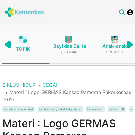
Bayi dan Balita
Anak-anak
TOPIK
< 5 Tahun
5-9 Tahun
SIKLUS HIDUP
CEGAH
Materi : Logo GERMAS Konsep Pameran Rakerkesnas
2017
kesehatan masyarakat
gerakan masyarakat hidup sehat
logo germas
germas pdf
rak
Materi : Logo GERMAS