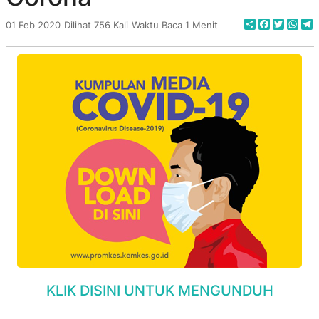
Share
Faceboo
Twitte
Wha
T
01 Feb 2020
Dilihat 756 Kali
Waktu Baca 1 Menit
KLIK DISINI UNTUK MENGUNDUH